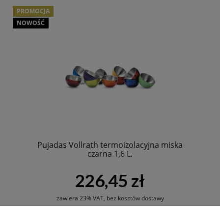
PROMOCJA
NOWOŚĆ
Pujadas Vollrath termoizolacyjna miska
czarna 1,6 L.
226,45 zł
zawiera 23% VAT, bez kosztów dostawy
Cena regularna:
301,93 zł