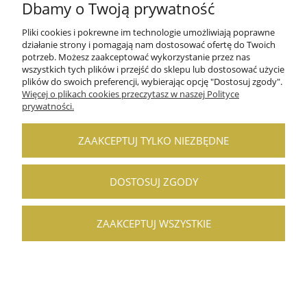
Dbamy o Twoją prywatność
Najniższa cena:
226,45 zł
DO KOSZYKA
Pliki cookies i pokrewne im technologie umożliwiają poprawne
działanie strony i pomagają nam dostosować ofertę do Twoich
potrzeb. Możesz zaakceptować wykorzystanie przez nas
wszystkich tych plików i przejść do sklepu lub dostosować użycie
plików do swoich preferencji, wybierając opcję "Dostosuj zgody".
PROMOCJA
Więcej o plikach cookies przeczytasz w naszej Polityce
prywatności.
ZAAKCEPTUJ TYLKO NIEZBĘDNE
DOSTOSUJ ZGODY
ZAAKCEPTUJ WSZYSTKIE
Pujadas Vollrath termoizolacyjna miska
czarna 3,2 L.