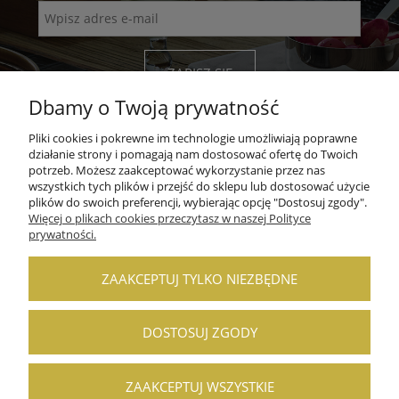
ZAPISZ SIĘ
Dbamy o Twoją prywatność
Pliki cookies i pokrewne im technologie umożliwiają poprawne
działanie strony i pomagają nam dostosować ofertę do Twoich
potrzeb. Możesz zaakceptować wykorzystanie przez nas
wszystkich tych plików i przejść do sklepu lub dostosować użycie
POMOC
plików do swoich preferencji, wybierając opcję "Dostosuj zgody".
Więcej o plikach cookies przeczytasz w naszej Polityce
prywatności.
MOJE KONTO
PŁATNOŚCI I DOSTAWA
ZAAKCEPTUJ TYLKO NIEZBĘDNE
INFORMACJE
DOSTOSUJ ZGODY
O NAS
ZAAKCEPTUJ WSZYSTKIE