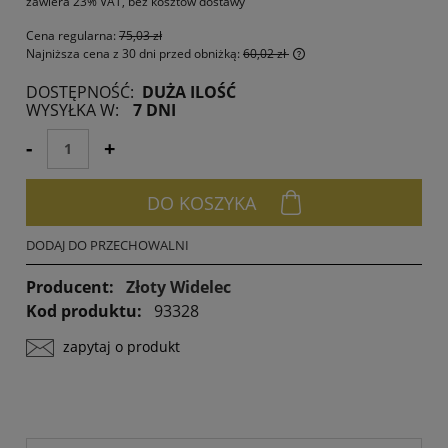
zawiera 23% VAT, bez kosztów dostawy
Cena regularna:
75,03 zł
Najniższa cena z 30 dni przed obniżką:
60,02 zł
Jeżeli produkt jest spr
DOSTĘPNOŚĆ:
DUŻA ILOŚĆ
30 dni, wyświetlana jes
WYSYŁKA W:
7 DNI
momentu, kiedy produk
sprzedaży.
-
+
DO KOSZYKA
DODAJ DO PRZECHOWALNI
Producent:
Złoty Widelec
Kod produktu:
93328
zapytaj o produkt