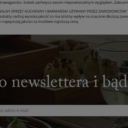
trawagancko. Kubek zachwyca swoim niepowtarzalnym wyglądem. Zalecamy 
NALNY SPRZĘT KUCHENNY I BARMAŃSKI UŻYWANY PRZEZ ZAWODOWCÓW T
odukty cechuj wysoka jakość co ma istotny wpływ na znacznie dłuższą żywo
 najwyższej jakości za możliwie najniższą cenę.
o newslettera i bą