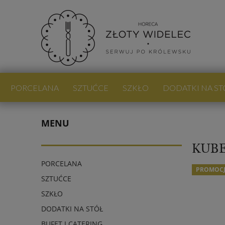
PORCELANA
SZTUĆCE
SZKŁO
DODATKI NA ST
PROMOCJE
NOWOŚCI
BLOG
MENU
KUBE
PORCELANA
PROMOC
SZTUĆCE
SZKŁO
DODATKI NA STÓŁ
BUFET I CATERING