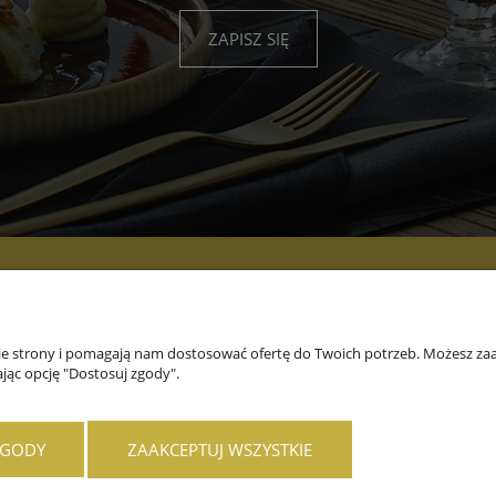
ZAPISZ SIĘ
PŁATNOŚCI I
INFORMACJE
O
DOSTAWA
nie strony i pomagają nam dostosować ofertę do Twoich potrzeb. Możesz zaa
jąc opcję "Dostosuj zgody".
Formy płatności
Marki
O fi
Czas i koszty dostawy
Rabaty
Kont
Planujesz otworzyć nową
SH
ZGODY
ZAAKCEPTUJ WSZYSTKIE
restaurację?
KAT