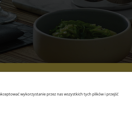
 NAS
kceptować wykorzystanie przez nas wszystkich tych plików i przejść
rmie
akt i dane firmy
OWROOM
ALOGI