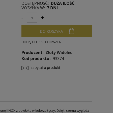
DOSTĘPNOŚĆ:
DUŻA ILOŚĆ
Jeżeli produkt jest sprzedawany krócej niż
WYSYŁKA W:
7 DNI
30 dni, wyświetlana jest najniższa cena od
momentu, kiedy produkt pojawił się w
-
+
sprzedaży.
DO KOSZYKA
DODAJ DO PRZECHOWALNI
Producent:
Złoty Widelec
Kod produktu:
93374
zapytaj o produkt
ewnej INOX z powłoką w kolorze tęczy. Dzięki czemu wygląda