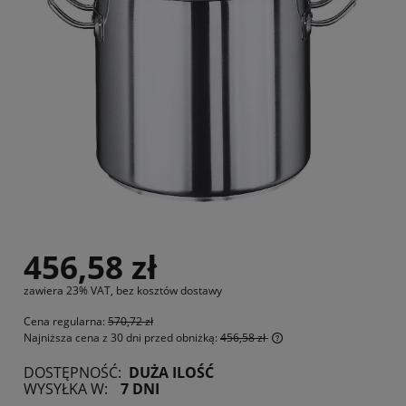
456,58 zł
zawiera 23% VAT, bez kosztów dostawy
Cena regularna:
570,72 zł
Najniższa cena z 30 dni przed obniżką:
456,58 zł
Jeżeli produkt jest s
DOSTĘPNOŚĆ:
DUŻA ILOŚĆ
30 dni, wyświetlana j
WYSYŁKA W:
7 DNI
momentu, kiedy produ