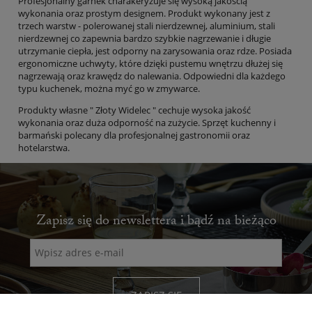
Profesjonalny garnek charakeryzuje się wysoką jakością
wykonania oraz prostym designem. Produkt wykonany jest z
trzech warstw - polerowanej stali nierdzewnej, aluminium, stali
nierdzewnej co zapewnia bardzo szybkie nagrzewanie i długie
utrzymanie ciepła, jest odporny na zarysowania oraz rdze. Posiada
ergonomiczne uchwyty, które dzięki pustemu wnętrzu dłużej się
nagrzewają oraz krawędz do nalewania. Odpowiedni dla każdego
typu kuchenek, można myć go w zmywarce.
Produkty własne " Złoty Widelec " cechuje wysoka jakość
wykonania oraz duża odporność na zużycie. Sprzęt kuchenny i
barmański polecany dla profesjonalnej gastronomii oraz
hotelarstwa.
Zapisz się do newslettera i bądź na bieżąco
ZAPISZ SIĘ