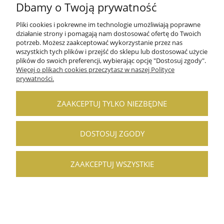
Dbamy o Twoją prywatność
Pliki cookies i pokrewne im technologie umożliwiają poprawne
działanie strony i pomagają nam dostosować ofertę do Twoich
potrzeb. Możesz zaakceptować wykorzystanie przez nas
wszystkich tych plików i przejść do sklepu lub dostosować użycie
POMOC
plików do swoich preferencji, wybierając opcję "Dostosuj zgody".
Więcej o plikach cookies przeczytasz w naszej Polityce
prywatności.
MOJE KONTO
PŁATNOŚCI I DOSTAWA
ZAAKCEPTUJ TYLKO NIEZBĘDNE
INFORMACJE
DOSTOSUJ ZGODY
O NAS
ZAAKCEPTUJ WSZYSTKIE
POKAŻ PEŁNĄ WERSJĘ STRONY
Sklep internetowy Shoper.pl