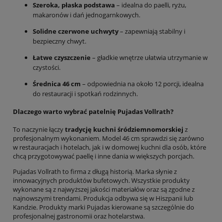
Szeroka, płaska podstawa
– idealna do paelli, ryżu,
makaronów i dań jednogarnkowych.
Solidne czerwone uchwyty
– zapewniają stabilny i
bezpieczny chwyt.
Łatwe czyszczenie
– gładkie wnętrze ułatwia utrzymanie w
czystości.
Średnica 46 cm
– odpowiednia na około 12 porcji, idealna
do restauracji i spotkań rodzinnych.
Dlaczego warto wybrać patelnię Pujadas Vollrath?
To naczynie łączy
tradycję kuchni śródziemnomorskiej
z
profesjonalnym wykonaniem. Model 46 cm sprawdzi się zarówno
w restauracjach i hotelach, jak i w domowej kuchni dla osób, które
chcą przygotowywać paellę i inne dania w większych porcjach.
Pujadas Vollrath to firma z długą historią. Marka słynie z
innowacyjnych produktów bufetowych. Wszystkie produkty
wykonane są z najwyższej jakości materiałów oraz są zgodne z
najnowszymi trendami. Produkcja odbywa się w Hiszpanii lub
Kandzie. Produkty marki Pujadas kierowane są szczególnie do
profesjonalnej gastronomii oraz hotelarstwa.