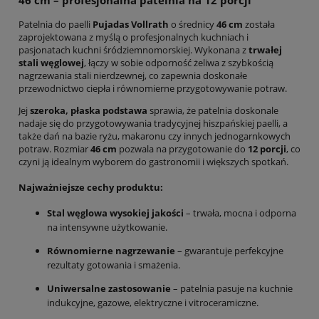
46 cm – profesjonalna patelnia na 12 porcji
Patelnia do paelli
Pujadas Vollrath
o średnicy
46 cm
została
zaprojektowana z myślą o profesjonalnych kuchniach i
pasjonatach kuchni śródziemnomorskiej. Wykonana z
trwałej
stali węglowej
, łączy w sobie odporność żeliwa z szybkością
nagrzewania stali nierdzewnej, co zapewnia doskonałe
przewodnictwo ciepła i równomierne przygotowywanie potraw.
Jej
szeroka, płaska podstawa
sprawia, że patelnia doskonale
nadaje się do przygotowywania tradycyjnej hiszpańskiej paelli, a
także dań na bazie ryżu, makaronu czy innych jednogarnkowych
potraw. Rozmiar
46 cm
pozwala na przygotowanie do
12 porcji
, co
czyni ją idealnym wyborem do gastronomii i większych spotkań.
Najważniejsze cechy produktu:
Stal węglowa wysokiej jakości
– trwała, mocna i odporna
na intensywne użytkowanie.
Równomierne nagrzewanie
– gwarantuje perfekcyjne
rezultaty gotowania i smażenia.
Uniwersalne zastosowanie
– patelnia pasuje na kuchnie
indukcyjne, gazowe, elektryczne i vitroceramiczne.