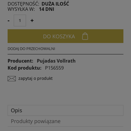
DOSTĘPNOŚĆ:
DUŻA ILOŚĆ
30 dni, wyświetlana 
WYSYŁKA W:
14 DNI
momentu, kiedy pro
sprzedaży.
-
+
DO KOSZYKA
DODAJ DO PRZECHOWALNI
Producent:
Pujadas Vollrath
Kod produktu:
P156559
zapytaj o produkt
Opis
Produkty powiązane