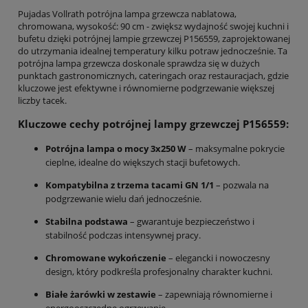
Pujadas Vollrath potrójna lampa grzewcza nablatowa,
chromowana, wysokość: 90 cm - zwiększ wydajność swojej kuchni i
bufetu dzięki potrójnej lampie grzewczej P156559, zaprojektowanej
do utrzymania idealnej temperatury kilku potraw jednocześnie. Ta
potrójna lampa grzewcza doskonale sprawdza się w dużych
punktach gastronomicznych, cateringach oraz restauracjach, gdzie
kluczowe jest efektywne i równomierne podgrzewanie większej
liczby tacek.
Kluczowe cechy potrójnej lampy grzewczej P156559:
Potrójna lampa o mocy 3x250 W
– maksymalne pokrycie
cieplne, idealne do większych stacji bufetowych.
Kompatybilna z trzema tacami GN 1/1
– pozwala na
podgrzewanie wielu dań jednocześnie.
Stabilna podstawa
– gwarantuje bezpieczeństwo i
stabilność podczas intensywnej pracy.
Chromowane wykończenie
– elegancki i nowoczesny
design, który podkreśla profesjonalny charakter kuchni.
Białe żarówki w zestawie
– zapewniają równomierne i
energooszczędne ogrzewanie.