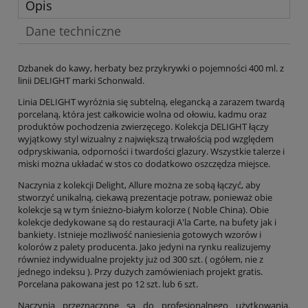
Opis
Dane techniczne
Dzbanek do kawy, herbaty bez przykrywki o pojemności 400 ml. z
linii DELIGHT marki Schonwald.
Linia DELIGHT wyróżnia się subtelną, elegancką a zarazem twardą
porcelaną, która jest całkowicie wolna od ołowiu, kadmu oraz
produktów pochodzenia zwierzęcego. Kolekcja DELIGHT łączy
wyjątkowy styl wizualny z największą trwałością pod względem
odpryskiwania, odporności i twardości glazury. Wszystkie talerze i
miski można układać w stos co dodatkowo oszczędza miejsce.
Naczynia z kolekcji Delight, Allure można ze sobą łączyć, aby
stworzyć unikalną, ciekawą prezentacje potraw, ponieważ obie
kolekcje są w tym śnieżno-białym kolorze ( Noble China). Obie
kolekcje dedykowane są do restauracji A'la Carte, na bufety jak i
bankiety. Istnieje możliwość naniesienia gotowych wzorów i
kolorów z palety producenta. Jako jedyni na rynku realizujemy
również indywidualne projekty już od 300 szt. ( ogółem, nie z
jednego indeksu ). Przy dużych zamówieniach projekt gratis.
Porcelana pakowana jest po 12 szt. lub 6 szt.
Naczynia przeznaczone są do profesjonalnego użytkowania.