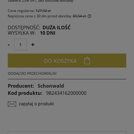
zawiera 23% VAT, bez kosztów dostawy
Cena regularna:
127,92 zł
Najniższa cena z 30 dni przed obniżką:
89,54 zł
Jeżeli produkt jest spr
DOSTĘPNOŚĆ:
DUŻA ILOŚĆ
30 dni, wyświetlana jes
WYSYŁKA W:
10 DNI
momentu, kiedy produk
sprzedaży.
-
+
DO KOSZYKA
DODAJ DO PRZECHOWALNI
Producent:
Schonwald
Kod produktu:
982434162000000
zapytaj o produkt