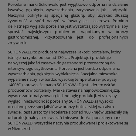
Porcelana marki Schonwald jest wyjątkowo odporna na działanie
kwasów, pęknięcia, wyszczerbienia, zarysowania jak i odpryski.
Naczynia pokryte są specjalną glazurą, aby uzyskać dłuższą
żywotność a spód naczyń szlifowany jest laserowo. Pomimo
delikatnego wyglądu porcelana jest wystarczająco wytrzymała, aby
sprostać największym problemom napotkanym w branży
gastronomicznej. Przystosowana jest do profesjonalnych
zmywarek.
SCHÖNWALD to producent najwyższej jakości porcelany, który
istnieje na rynku od ponad 130 lat. Projektuje i produkuje
najwyższej jakości zastawę do gastronomi przeznaczoną do
intensywnego użytkowania. Porcelana jest bardzo odporna na
wyszczerbienia, pęknięcia, wyblaknięcia. Specjalna mieszanka i
wypalanie naczyń w bardzo wysokiej temperaturze (powyżej
1400°C ) sprawia, że marka SCHÖNWALD jest liderem wśród
producentów porcelany. Marka stawia na najnowocześniejszą,
wysoce zautomatyzowaną technologię produkcji. Atrakcyjny
wygląd i niezawodność porcelany SCHÖNWALD są wysoko
oceniane przez specjalistów w branży hotelarskiej na całym
świecie. Restauratorzy i hotelarze z ponad 100 krajów uzależniły się
od profesjonalnych rozwiązań i niezawodności porcelany marki
SCHÖNWALD. Wszystkie naczynia produkowane i projektowane są
w Niemczech.