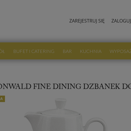
ZAREJESTRUJ SIĘ
ZALOGUJ
ÓŁ
BUFET I CATERING
BAR
KUCHNIA
WYPOSA
NWALD FINE DINING DZBANEK DO 
JA