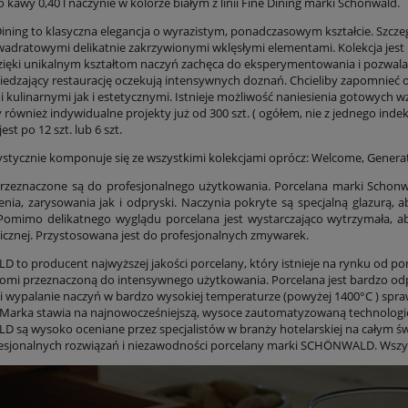
kawy 0,40 l naczynie w kolorze białym z linii Fine Dining marki Schonwald.
 Dining to klasyczna elegancja o wyrazistym, ponadczasowym kształcie. Szcz
wadratowymi delikatnie zakrzywionymi wklęsłymi elementami. Kolekcja jest
dzięki unikalnym kształtom naczyń zachęca do eksperymentowania i pozwala
iedzający restaurację oczekują intensywnych doznań. Chcieliby zapomnieć 
 kulinarnymi jak i estetycznymi. Istnieje możliwość naniesienia gotowych w
 również indywidualne projekty już od 300 szt. ( ogółem, nie z jednego inde
st po 12 szt. lub 6 szt.
ystycznie komponuje się ze wszystkimi kolekcjami oprócz: Welcome, Generatio
rzeznaczone są do profesjonalnego użytkowania. Porcelana marki Schonwa
enia, zarysowania jak i odpryski. Naczynia pokryte są specjalną glazurą,
 Pomimo delikatnego wyglądu porcelana jest wystarczająco wytrzymała,
cznej. Przystosowana jest do profesjonalnych zmywarek.
to producent najwyższej jakości porcelany, który istnieje na rynku od pona
omi przeznaczoną do intensywnego użytkowania. Porcelana jest bardzo odpo
i wypalanie naczyń w bardzo wysokiej temperaturze (powyżej 1400°C ) sp
 Marka stawia na najnowocześniejszą, wysoce zautomatyzowaną technologię
są wysoko oceniane przez specjalistów w branży hotelarskiej na całym świe
fesjonalnych rozwiązań i niezawodności porcelany marki SCHÖNWALD. Wszy