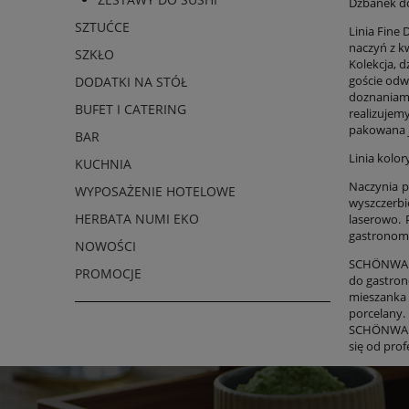
Dzbanek do 
SZTUĆCE
Linia Fine
naczyń z k
SZKŁO
Kolekcja, 
goście odw
DODATKI NA STÓŁ
doznaniami
BUFET I CATERING
realizujemy
pakowana je
BAR
Linia kolor
KUCHNIA
Naczynia p
WYPOSAŻENIE HOTELOWE
wyszczerbi
HERBATA NUMI EKO
laserowo.
gastronomi
NOWOŚCI
SCHÖNWALD 
PROMOCJE
do gastron
mieszanka 
porcelany.
SCHÖNWALD 
się od pro