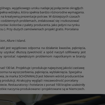
ególnego, wyjątkowego uroku nadaje jej połączenie okrągłych
 pełna wdzięku, która spełnia bardzo różnorodne wymagania.
 na kreatywną prezentacje potraw. W dzisiejszych czasach
o codziennych problemach, zrelaksować się i rozkoszować
zorów i kolorów z palety producenta. Jako jedyni na rynku
ksu ). Przy dużych zamówieniach projekt gratis. Porcelana
n, Allure i Island.
ld jest wyjątkowo odporna na działanie kwasów, pęknięcia,
 aby uzyskać dłuższą żywotność a spód naczyń szlifowany jest
 aby sprostać największym problemom napotkanym w branży
d 130 lat. Projektuje i produkuje najwyższej jakości zastawę
rna na wyszczerbienia, pęknięcia, wyblaknięcia. Specjalna
rawia, że marka SCHÖNWALD jest liderem wśród producentów
 produkcji. Atrakcyjny wygląd i niezawodność porcelany
cie. Restauratorzy i hotelarze z ponad 100 krajów uzależniły
stkie naczynia produkowane i projektowane są w Niemczech.