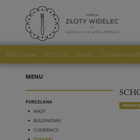
PORCELANA
SZTUĆCE
SZKŁO
DODATKI NA ST
PROMOCJE
NOWOŚCI
BLOG
MENU
SCHO
PORCELANA
PROMOC
WAZY
BULIONÓWKI
CUKIERNICE
DZBANKI