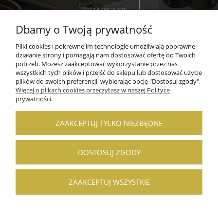
ZAPISZ SIĘ
Dbamy o Twoją prywatność
Pliki cookies i pokrewne im technologie umożliwiają poprawne
działanie strony i pomagają nam dostosować ofertę do Twoich
potrzeb. Możesz zaakceptować wykorzystanie przez nas
wszystkich tych plików i przejść do sklepu lub dostosować użycie
POMOC
plików do swoich preferencji, wybierając opcję "Dostosuj zgody".
Więcej o plikach cookies przeczytasz w naszej Polityce
MOJE KONTO
prywatności.
PŁATNOŚCI I DOSTAWA
ZAAKCEPTUJ TYLKO NIEZBĘDNE
INFORMACJE
DOSTOSUJ ZGODY
O NAS
ZAAKCEPTUJ WSZYSTKIE
POKAŻ PEŁNĄ WERSJĘ STRONY