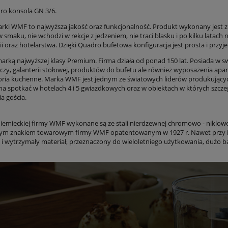
o konsola GN 3/6.
rki WMF to najwyższa jakość oraz funkcjonalność. Produkt wykonany jest z n
 smaku, nie wchodzi w rekcje z jedzeniem, nie traci blasku i po kilku latach
i oraz hotelarstwa. Dzięki Quadro bufetowa konfiguracja jest prosta i przyj
arką najwyższej klasy Premium. Firma działa od ponad 150 lat. Posiada w swo
zy, galanterii stołowej, produktów do bufetu ale również wyposażenia apa
oria kuchenne. Marka WMF jest jednym ze światowych liderów produkujących w
a spotkać w hotelach 4 i 5 gwiazdkowych oraz w obiektach w których szczegó
a gościa.
iemieckiej firmy WMF wykonane są ze stali nierdzewnej chromowo - niklow
nym znakiem towarowym firmy WMF opatentowanym w 1927 r. Nawet przy 
y i wytrzymały materiał, przeznaczony do wieloletniego użytkowania, dużo b