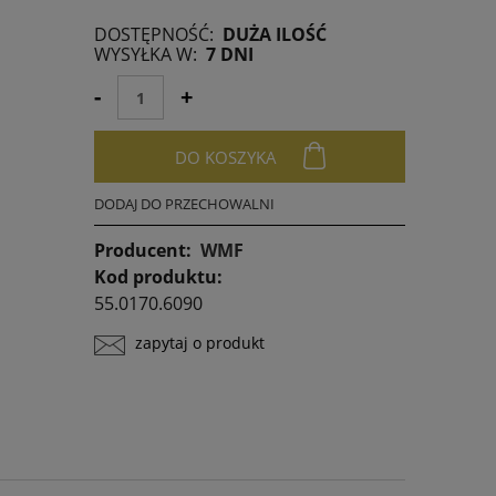
DOSTĘPNOŚĆ:
DUŻA ILOŚĆ
any krócej niż
WYSYŁKA W:
7 DNI
niższa cena od
awił się w
-
+
DO KOSZYKA
DODAJ DO PRZECHOWALNI
Producent:
WMF
Kod produktu:
55.0170.6090
zapytaj o produkt