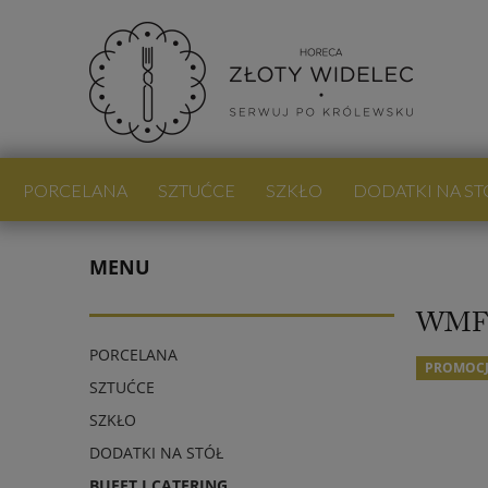
PORCELANA
SZTUĆCE
SZKŁO
DODATKI NA ST
PROMOCJE
NOWOŚCI
BLOG
MENU
WMF 
PORCELANA
PROMOC
SZTUĆCE
SZKŁO
DODATKI NA STÓŁ
BUFET I CATERING