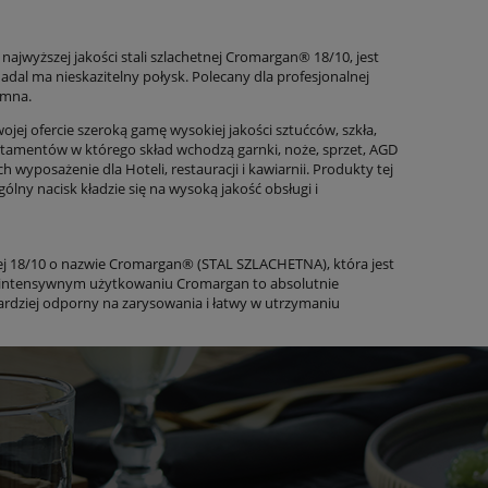
ajwyższej jakości stali szlachetnej Cromargan® 18/10, jest
 nadal ma nieskazitelny połysk. Polecany dla profesjonalnej
emna.
jej ofercie szeroką gamę wysokiej jakości sztućców, szkła,
rtamentów w którego skład wchodzą garnki, noże, sprzet, AGD
yposażenie dla Hoteli, restauracji i kawiarnii. Produkty tej
lny nacisk kładzie się na wysoką jakość obsługi i
ej 18/10 o nazwie Cromargan® (STAL SZLACHETNA), która jest
intensywnym użytkowaniu Cromargan to absolutnie
ardziej odporny na zarysowania i łatwy w utrzymaniu