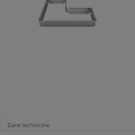
Jeżeli produkt jest sprzedaw
30 dni, wyświetlana jest naj
momentu, kiedy produkt poj
sprzedaży.
Dane techniczne