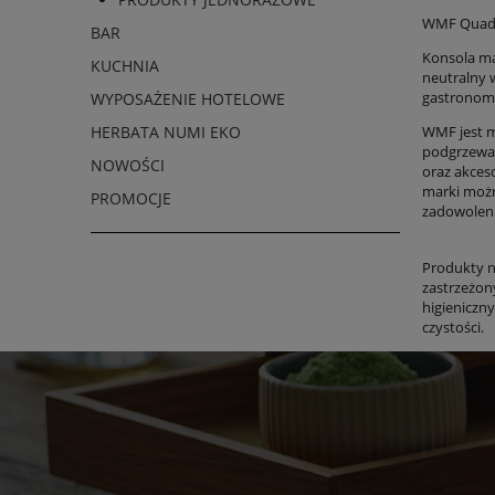
WMF Quadr
BAR
Konsola ma
KUCHNIA
neutralny w
gastronomi
WYPOSAŻENIE HOTELOWE
WMF jest m
HERBATA NUMI EKO
podgrzewac
NOWOŚCI
oraz akces
marki możn
PROMOCJE
zadowoleni
Produkty n
zastrzeżo
higieniczn
czystości.