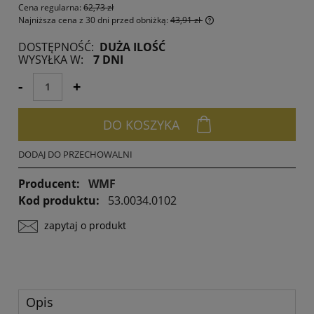
Cena regularna:
62,73 zł
Najniższa cena z 30 dni przed obniżką:
43,91 zł
Jeżeli produkt jest spr
DOSTĘPNOŚĆ:
DUŻA ILOŚĆ
30 dni, wyświetlana jes
WYSYŁKA W:
7 DNI
momentu, kiedy produk
sprzedaży.
-
+
DO KOSZYKA
DODAJ DO PRZECHOWALNI
Producent:
WMF
Kod produktu:
53.0034.0102
zapytaj o produkt
Opis