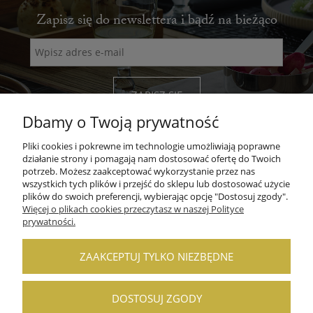
Zapisz się do newslettera i bądź na bieżąco
ZAPISZ SIĘ
Dbamy o Twoją prywatność
Pliki cookies i pokrewne im technologie umożliwiają poprawne
działanie strony i pomagają nam dostosować ofertę do Twoich
potrzeb. Możesz zaakceptować wykorzystanie przez nas
wszystkich tych plików i przejść do sklepu lub dostosować użycie
POMOC
plików do swoich preferencji, wybierając opcję "Dostosuj zgody".
Więcej o plikach cookies przeczytasz w naszej Polityce
prywatności.
MOJE KONTO
PŁATNOŚCI I DOSTAWA
ZAAKCEPTUJ TYLKO NIEZBĘDNE
INFORMACJE
DOSTOSUJ ZGODY
O NAS