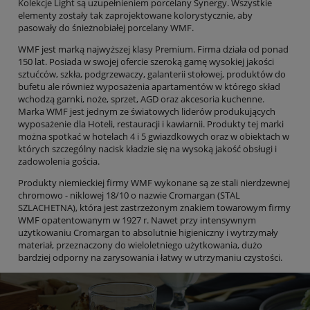
Kolekcje Light są uzupełnieniem porcelany Synergy. Wszystkie
elementy zostały tak zaprojektowane kolorystycznie, aby
pasowały do śnieżnobiałej porcelany WMF.
WMF jest marką najwyższej klasy Premium. Firma działa od ponad
150 lat. Posiada w swojej ofercie szeroką gamę wysokiej jakości
sztućców, szkła, podgrzewaczy, galanterii stołowej, produktów do
bufetu ale również wyposażenia apartamentów w którego skład
wchodzą garnki, noże, sprzet, AGD oraz akcesoria kuchenne.
Marka WMF jest jednym ze światowych liderów produkujących
wyposażenie dla Hoteli, restauracji i kawiarnii. Produkty tej marki
można spotkać w hotelach 4 i 5 gwiazdkowych oraz w obiektach w
których szczególny nacisk kładzie się na wysoką jakość obsługi i
zadowolenia gościa.
Produkty niemieckiej firmy WMF wykonane są ze stali nierdzewnej
chromowo - niklowej 18/10 o nazwie Cromargan (STAL
SZLACHETNA), która jest zastrzeżonym znakiem towarowym firmy
WMF opatentowanym w 1927 r. Nawet przy intensywnym
użytkowaniu Cromargan to absolutnie higieniczny i wytrzymały
materiał, przeznaczony do wieloletniego użytkowania, dużo
bardziej odporny na zarysowania i łatwy w utrzymaniu czystości.