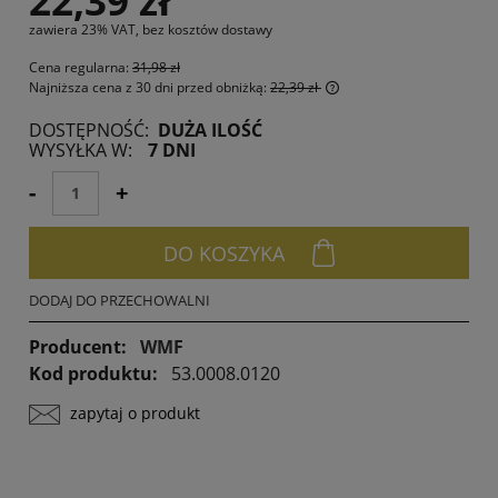
22,39 zł
zawiera 23% VAT, bez kosztów dostawy
Cena regularna:
31,98 zł
Najniższa cena z 30 dni przed obniżką:
22,39 zł
Jeżeli produkt jest spr
DOSTĘPNOŚĆ:
DUŻA ILOŚĆ
30 dni, wyświetlana jes
WYSYŁKA W:
7 DNI
momentu, kiedy produk
sprzedaży.
-
+
DO KOSZYKA
DODAJ DO PRZECHOWALNI
Producent:
WMF
Kod produktu:
53.0008.0120
zapytaj o produkt