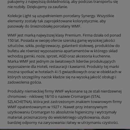
pakujemy z najwyższą dokładnością, aby podczas transportu się
nie rozbiły. Dziękujemy za zaufanie.
Kolekcje Light są uzupełnieniem porcelany Synergy. Wszystkie
elementy zostały tak zaprojektowane kolorystycznie, aby
pasowały do śnieżnobiałej porcelany WMF.
WMF jest marką najwyższej klasy Premium. Firma działa od ponad
150 lat. Posiada w swojej ofercie szeroką gamę wysokiej jakości
sztućców, szkła, podgrzewaczy, galanterii stołowej, produktów do
bufetu ale również wyposażenia apartamentów w którego skład
wchodzą garnki, noże, sprzet, AGD oraz akcesoria kuchenne.
Marka WMF jest jednym ze światowych liderów produkujących
wyposażenie dla Hoteli, restauracji i kawiarnii. Produkty tej marki
można spotkać w hotelach 4 i 5 gwiazdkowych oraz w obiektach w
których szczególny nacisk kładzie się na wysoką jakość obsługi i
zadowolenia gościa.
Produkty niemieckiej firmy WMF wykonane są ze stali nierdzewnej
chromowo - niklowej 18/10 o nazwie Cromargan (STAL
SZLACHETNA), która jest zastrzeżonym znakiem towarowym firmy
WMF opatentowanym w 1927 r. Nawet przy intensywnym
użytkowaniu Cromargan to absolutnie higieniczny i wytrzymały
materiał, przeznaczony do wieloletniego użytkowania, dużo
bardziej odporny na zarysowania i łatwy w utrzymaniu czystości.