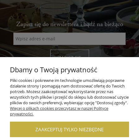
Zapisz się do newslettera i bądź na bieżąco
ZAPISZ SIĘ
Dbamy o Twoją prywatność
Pliki cookies i pokrewne im technologie umożliwiają poprawne
działanie strony i pomagają nam dostosować ofertę do Twoich
potrzeb. Możesz zaakceptować wykorzystanie przez nas
wszystkich tych plików i przejść do sklepu lub dostosować użycie
POMOC
plików do swoich preferencji, wybierając opcję "Dostosuj zgody".
Więcej o plikach cookies przeczytasz w naszej Polityce
prywatności.
MOJE KONTO
PŁATNOŚCI I DOSTAWA
ZAAKCEPTUJ TYLKO NIEZBĘDNE