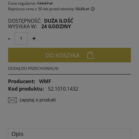
Cena regularna:
134,07 zł
Najniższa cena z 30 dni przed obniżką:
93,85 zł
Jeżeli produkt jest spr
DOSTĘPNOŚĆ:
DUŻA ILOŚĆ
30 dni, wyświetlana jes
WYSYŁKA W:
24 GODZINY
momentu, kiedy produk
sprzedaży.
-
+
DO KOSZYKA
DODAJ DO PRZECHOWALNI
Producent:
WMF
Kod produktu:
52.1010.1432
zapytaj o produkt
Opis