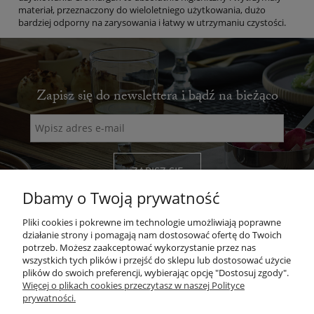
materiał, przeznaczony do wieloletniego użytkowania, dużo
bardziej odporny na zarysowania i łatwy w utrzymaniu czystości.
Zapisz się do newslettera i bądź na bieżąco
ZAPISZ SIĘ
Dbamy o Twoją prywatność
Pliki cookies i pokrewne im technologie umożliwiają poprawne
działanie strony i pomagają nam dostosować ofertę do Twoich
potrzeb. Możesz zaakceptować wykorzystanie przez nas
wszystkich tych plików i przejść do sklepu lub dostosować użycie
POMOC
plików do swoich preferencji, wybierając opcję "Dostosuj zgody".
Więcej o plikach cookies przeczytasz w naszej Polityce
prywatności.
MOJE KONTO