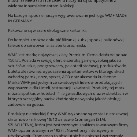
match SYNERGY i STYLE LIGHTS naczynia są kompatybilne z
wieloma innymi elementami kolekcji.
Na każdym spodzie naczyń wygrawerowane jest logo WMF MADE
IN GERMANY.
Pakowane są w szare ekologiczne kartoniki.
Do kompletu można dokupić filiżanki, kubki, spodki, bulionówki,
talerze do serwowania, salaterki oraz miski.
WMF jest marką najwyższej klasy Premium. Firma działa od ponad
150 lat. Posiada w swojej ofercie szeroką gamę wysokiej jakości
sztućców, szkła, podgrzewaczy, galanterii stołowej, produktów do
bufetu ale również wyposażenia apartamentów w którego skład
wchodzą garnki, noże, sprzet, AGD oraz akcesoria kuchenne.
Marka WMF jest jednym ze światowych liderów produkujących
wyposażenie dla Hoteli, restauracji i kawiarnii. Produkty tej marki
można spotkać w hotelach 4 i 5 gwiazdkowych oraz w obiektach w
których szczególny nacisk kładzie się na wysoką jakość obsługi i
zadowolenia gościa.
Produkty niemieckiej firmy WMF wykonane są ze stali nierdzewnej
chromowo - niklowej 18/10 o nazwie Cromargan (STAL
SZLACHETNA), która jest zastrzeżonym znakiem towarowym firmy
WMF opatentowanym w 1927 r. Nawet przy intensywnym
użytkowaniu Cromargan to absolutnie higieniczny i wytrzymały