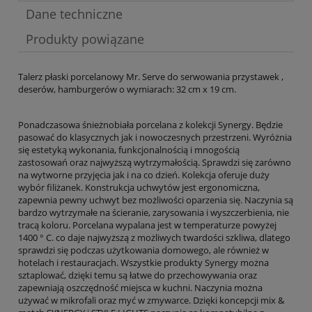
Dane techniczne
Produkty powiązane
Talerz płaski porcelanowy Mr. Serve do serwowania przystawek ,
deserów, hamburgerów o wymiarach: 32 cm x 19 cm.
Ponadczasowa śnieżnobiała porcelana z kolekcji Synergy. Będzie
pasować do klasycznych jak i nowoczesnych przestrzeni. Wyróżnia
się estetyką wykonania, funkcjonalnością i mnogością
zastosowań oraz najwyższą wytrzymałością. Sprawdzi się zarówno
na wytworne przyjęcia jak i na co dzień. Kolekcja oferuje duży
wybór filiżanek. Konstrukcja uchwytów jest ergonomiczna,
zapewnia pewny uchwyt bez możliwości oparzenia się. Naczynia są
bardzo wytrzymałe na ścieranie, zarysowania i wyszczerbienia, nie
tracą koloru. Porcelana wypalana jest w temperaturze powyżej
1400 ° C. co daje najwyższą z możliwych twardości szkliwa, dlatego
sprawdzi się podczas użytkowania domowego, ale również w
hotelach i restauracjach. Wszystkie produkty Synergy można
sztaplować, dzięki temu są łatwe do przechowywania oraz
zapewniają oszczędność miejsca w kuchni. Naczynia można
używać w mikrofali oraz myć w zmywarce. Dzięki koncepcji mix &