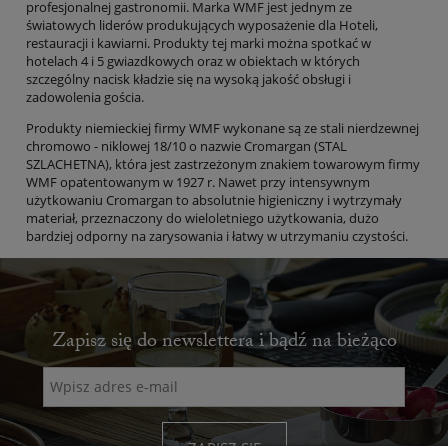
profesjonalnej gastronomii. Marka WMF jest jednym ze
światowych liderów produkujących wyposażenie dla Hoteli,
restauracji i kawiarni. Produkty tej marki można spotkać w
hotelach 4 i 5 gwiazdkowych oraz w obiektach w których
szczególny nacisk kładzie się na wysoką jakość obsługi i
zadowolenia gościa.
Produkty niemieckiej firmy WMF wykonane są ze stali nierdzewnej
chromowo - niklowej 18/10 o nazwie Cromargan (STAL
SZLACHETNA), która jest zastrzeżonym znakiem towarowym firmy
WMF opatentowanym w 1927 r. Nawet przy intensywnym
użytkowaniu Cromargan to absolutnie higieniczny i wytrzymały
materiał, przeznaczony do wieloletniego użytkowania, dużo
bardziej odporny na zarysowania i łatwy w utrzymaniu czystości.
Zapisz się do newslettera i bądź na bieżąco
ZAPISZ SIĘ