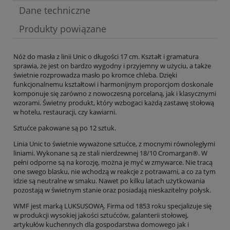
Dane techniczne
Produkty powiązane
Nóż do masła z linii Unic o długości 17 cm. Kształt i gramatura
sprawia, że jest on bardzo wygodny i przyjemny w użyciu, a także
świetnie rozprowadza masło po kromce chleba. Dzięki
funkcjonalnemu kształtowi i harmonijnym proporcjom doskonale
komponuje się zarówno z nowoczesną porcelaną, jak i klasycznymi
wzorami. Świetny produkt, który wzbogaci każdą zastawę stołową
w hotelu, restauracji, czy kawiarni.
Sztućce pakowane są po 12 sztuk.
Linia Unic to świetnie wyważone sztućce, z mocnymi równoległymi
liniami. Wykonane są ze stali nierdzewnej 18/10 Cromargan®. W
pełni odporne są na korozję, można je myć w zmywarce. Nie tracą
one swego blasku, nie wchodzą w reakcje z potrawami, a co za tym
idzie są neutralne w smaku. Nawet po kilku latach użytkowania
pozostają w świetnym stanie oraz posiadają nieskazitelny połysk.
WMF jest marką LUKSUSOWĄ. Firma od 1853 roku specjalizuje się
w produkcji wysokiej jakości sztućców, galanterii stołowej,
artykułów kuchennych dla gospodarstwa domowego jak i