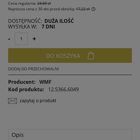
Cena regularna:
24,60 zł
Najniższa cena z 30 dni przed obniżką:
17,22 zł
Jeżeli produkt jest spr
DOSTĘPNOŚĆ:
DUŻA ILOŚĆ
30 dni, wyświetlana jes
WYSYŁKA W:
7 DNI
momentu, kiedy produk
sprzedaży.
-
+
DO KOSZYKA
DODAJ DO PRZECHOWALNI
Producent:
WMF
Kod produktu:
12.5366.6049
zapytaj o produkt
Opis