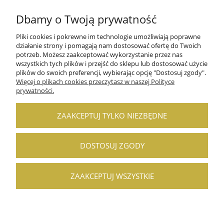
Dbamy o Twoją prywatność
Pliki cookies i pokrewne im technologie umożliwiają poprawne
działanie strony i pomagają nam dostosować ofertę do Twoich
potrzeb. Możesz zaakceptować wykorzystanie przez nas
wszystkich tych plików i przejść do sklepu lub dostosować użycie
POMOC
plików do swoich preferencji, wybierając opcję "Dostosuj zgody".
Więcej o plikach cookies przeczytasz w naszej Polityce
prywatności.
MOJE KONTO
PŁATNOŚCI I DOSTAWA
ZAAKCEPTUJ TYLKO NIEZBĘDNE
INFORMACJE
DOSTOSUJ ZGODY
O NAS
ZAAKCEPTUJ WSZYSTKIE
POKAŻ PEŁNĄ WERSJĘ STRONY