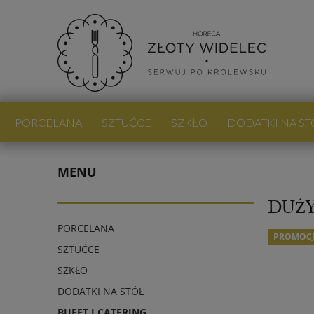
PORCELANA
SZTUĆCE
SZKŁO
DODATKI NA ST
PROMOCJE
NOWOŚCI
BLOG
MENU
DUŻY
PORCELANA
PROMOC
SZTUĆCE
SZKŁO
DODATKI NA STÓŁ
BUFET I CATERING