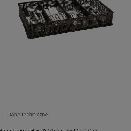
Jeżeli produkt jest sprzedaw
30 dni, wyświetlana jest naj
momentu, kiedy produkt poj
sprzedaży.
Dane techniczne
k na sztućce polirattan GN 1/1 o wymiarach 53 x 37,5 cm.