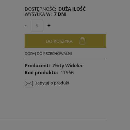
DOSTĘPNOŚĆ:
DUŻA ILOŚĆ
any krócej niż
WYSYŁKA W:
7 DNI
niższa cena od
awił się w
-
+
DO KOSZYKA
DODAJ DO PRZECHOWALNI
Producent:
Złoty Widelec
Kod produktu:
11966
zapytaj o produkt