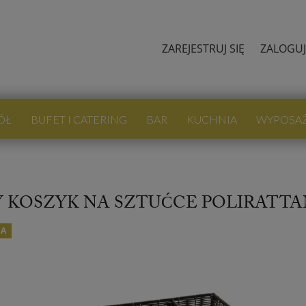
ZAREJESTRUJ SIĘ
ZALOGUJ
ÓŁ
BUFET I CATERING
BAR
KUCHNIA
WYPOSA
 KOSZYK NA SZTUĆCE POLIRATTAN G
JA