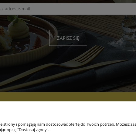
ZAPISZ SIĘ
PŁATNOŚCI I
INFORMACJE
O
DOSTAWA
nie strony i pomagają nam dostosować ofertę do Twoich potrzeb. Możesz zaa
jąc opcję "Dostosuj zgody".
Formy płatności
Marki
O fi