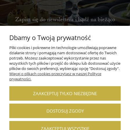
Zapisz się do newslettera i bądź na bieżąco
Dbamy o Twoją prywatność
Pliki cookies i pokrewne im technologie umożliwiają poprawne
ZAPISZ SIĘ
działanie strony i pomagają nam dostosować ofertę do Twoich
potrzeb. Możesz zaakceptować wykorzystanie przez nas
wszystkich tych plików i przejść do sklepu lub dostosować użycie
plików do swoich preferencji, wybierając opcję "Dostosuj zgody".
Więcej o plikach cookies przeczytasz w naszej Polityce
prywatności.
POMOC
ZAAKCEPTUJ TYLKO NIEZBĘDNE
MOJE KONTO
DOSTOSUJ ZGODY
PŁATNOŚCI I DOSTAWA
INFORMACJE
ZAAKCEPTUJ WSZYSTKIE