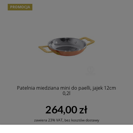
PROMOCJA
Patelnia miedziana mini do paelli, jajek 12cm
0,2l
264,00 zł
zawiera 23% VAT, bez kosztów dostawy
Cena regularna:
330,00 zł