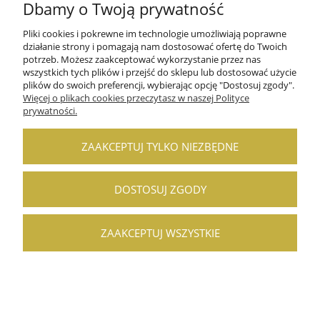
Dbamy o Twoją prywatność
Najniższa cena:
264,00 zł
DO KOSZYKA
Pliki cookies i pokrewne im technologie umożliwiają poprawne
działanie strony i pomagają nam dostosować ofertę do Twoich
potrzeb. Możesz zaakceptować wykorzystanie przez nas
wszystkich tych plików i przejść do sklepu lub dostosować użycie
plików do swoich preferencji, wybierając opcję "Dostosuj zgody".
PROMOCJA
Więcej o plikach cookies przeczytasz w naszej Polityce
prywatności.
ZAAKCEPTUJ TYLKO NIEZBĘDNE
DOSTOSUJ ZGODY
ZAAKCEPTUJ WSZYSTKIE
Sito drobne oczka 30 cm.