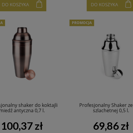
DO KOSZYKA
DO KOSZYKA
JA
PROMOCJA
jonalny shaker do koktajli
Profesjonalny Shaker ze 
miedź antyczna 0,7 l.
szlachetnej 0,5 l.
100,37 zł
69,86 zł