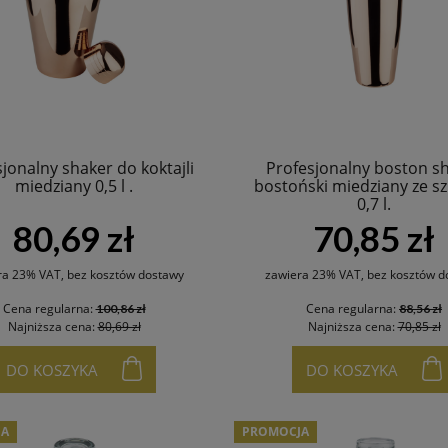
jonalny shaker do koktajli
Profesjonalny boston s
miedziany 0,5 l .
bostoński miedziany ze sz
0,7 l.
80,69 zł
70,85 zł
ra 23% VAT, bez kosztów dostawy
zawiera 23% VAT, bez kosztów d
Cena regularna:
Cena regularna:
100,86 zł
88,56 zł
Najniższa cena:
80,69 zł
Najniższa cena:
70,85 zł
DO KOSZYKA
DO KOSZYKA
JA
PROMOCJA