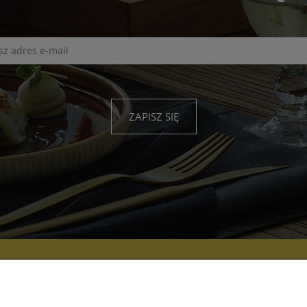
ZAPISZ SIĘ
PŁATNOŚCI I
INFORMACJE
O
DOSTAWA