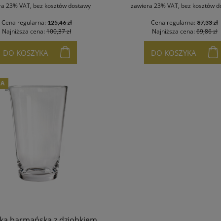
ra 23% VAT, bez kosztów dostawy
zawiera 23% VAT, bez kosztów d
Cena regularna:
Cena regularna:
125,46 zł
87,33 zł
Najniższa cena:
100,37 zł
Najniższa cena:
69,86 zł
DO KOSZYKA
DO KOSZYKA
JA
nka barmańska z dziobkiem