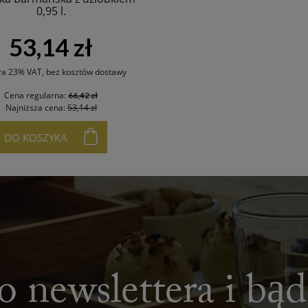
0,95 l.
53,14 zł
ra 23% VAT, bez kosztów dostawy
Cena regularna:
66,42 zł
Najniższa cena:
53,14 zł
DO KOSZYKA
o newslettera i bą