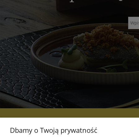
POMOC
MOJE KONTO
Dbamy o Twoją prywatność