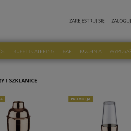
ZAREJESTRUJ SIĘ
ZALOGUJ
ÓŁ
BUFET I CATERING
BAR
KUCHNIA
WYPOSA
Y I SZKLANICE
JA
PROMOCJA