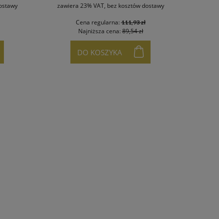
ostawy
zawiera 23% VAT, bez kosztów dostawy
Cena regularna:
111,93 zł
Najniższa cena:
89,54 zł
DO KOSZYKA