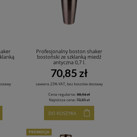
haker
Profesjonalny boston shaker
klanką
bostoński ze szklanką miedź
antyczna 0,7 l.
70,85 zł
ostawy
zawiera 23% VAT, bez kosztów dostawy
Cena regularna:
88,56 zł
Najniższa cena:
70,85 zł
DO KOSZYKA
PROMOCJA