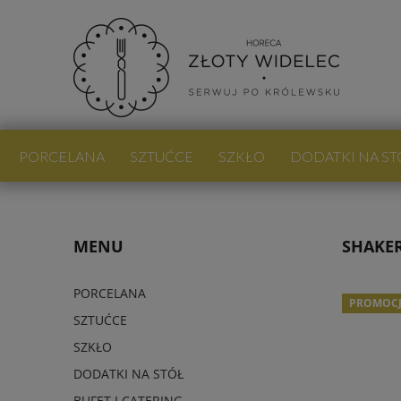
PORCELANA
SZTUĆCE
SZKŁO
DODATKI NA ST
PROMOCJE
NOWOŚCI
BLOG
MENU
SHAKER
PORCELANA
PROMOC
SZTUĆCE
SZKŁO
DODATKI NA STÓŁ
BUFET I CATERING