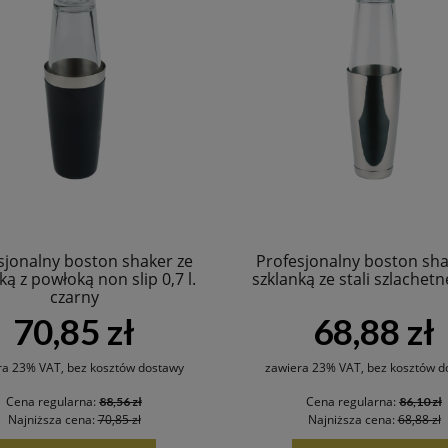
sjonalny boston shaker ze
Profesjonalny boston sha
ką z powłoką non slip 0,7 l.
szklanką ze stali szlachetne
czarny
70,85 zł
68,88 zł
ra 23% VAT, bez kosztów dostawy
zawiera 23% VAT, bez kosztów d
Cena regularna:
Cena regularna:
88,56 zł
86,10 zł
Najniższa cena:
70,85 zł
Najniższa cena:
68,88 zł