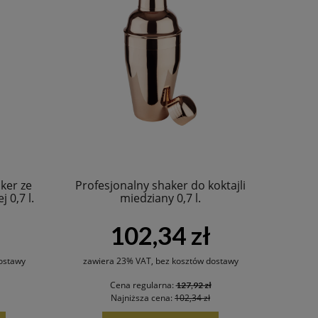
ker ze
Profesjonalny shaker do koktajli
j 0,7 l.
miedziany 0,7 l.
102,34 zł
ostawy
zawiera 23% VAT, bez kosztów dostawy
Cena regularna:
127,92 zł
Najniższa cena:
102,34 zł