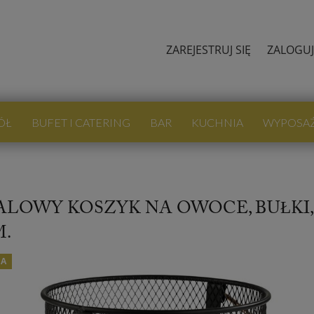
ZAREJESTRUJ SIĘ
ZALOGUJ
ÓŁ
BUFET I CATERING
BAR
KUCHNIA
WYPOSA
LOWY KOSZYK NA OWOCE, BUŁKI, 
M.
JA