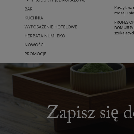
Koszyk na 
BAR
rodzaju pie
KUCHNIA
PROFESJO
WYPOSAŻENIE HOTELOWE
DOMU!!! Pr
szukających
HERBATA NUMI EKO
NOWOŚCI
PROMOCJE
Zapisz się d