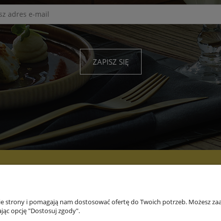
ZAPISZ SIĘ
PŁATNOŚCI I
INFORMACJE
O
DOSTAWA
nie strony i pomagają nam dostosować ofertę do Twoich potrzeb. Możesz zaa
jąc opcję "Dostosuj zgody".
Formy płatności
Marki
O fi