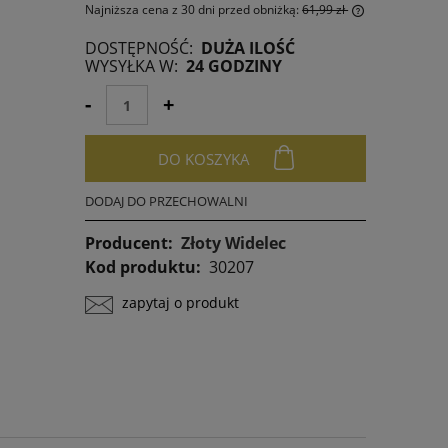
Najniższa cena z 30 dni przed obniżką:
61,99 zł
DOSTĘPNOŚĆ:
DUŻA ILOŚĆ
Jeżeli produkt jest sprzedawany krócej niż
WYSYŁKA W:
24 GODZINY
30 dni, wyświetlana jest najniższa cena od
momentu, kiedy produkt pojawił się w
-
+
sprzedaży.
DO KOSZYKA
DODAJ DO PRZECHOWALNI
Producent:
Złoty Widelec
Kod produktu:
30207
zapytaj o produkt