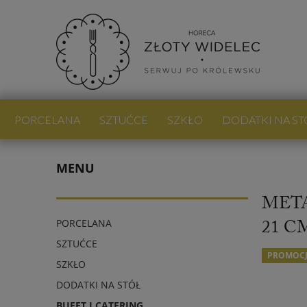
PORCELANA
SZTUĆCE
SZKŁO
DODATKI NA ST
PROMOCJE
NOWOŚCI
BLOG
MENU
META
21 C
PORCELANA
SZTUĆCE
PROMOC
SZKŁO
DODATKI NA STÓŁ
BUFET I CATERING