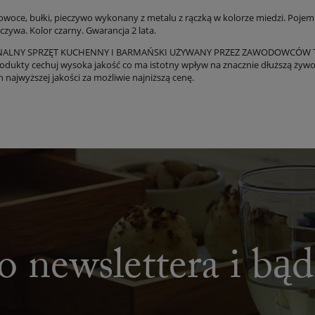
owoce, bułki, pieczywo wykonany z metalu z rączką w kolorze miedzi. Poje
czywa. Kolor czarny. Gwarancja 2 lata.
NALNY SPRZĘT KUCHENNY I BARMAŃSKI UŻYWANY PRZEZ ZAWODOWCÓW T
odukty cechuj wysoka jakość co ma istotny wpływ na znacznie dłuższą żywo
 najwyższej jakości za możliwie najniższą cenę.
o newslettera i bą