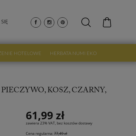
 SIĘ
ŻENIE HOTELOWE
HERBATA NUMI EKO
PIECZYWO, KOSZ, CZARNY,
61,99 zł
zawiera 23% VAT, bez kosztów dostawy
Cena regularna:
77,49 zł