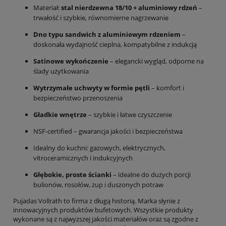
Materiał:
stal nierdzewna 18/10 + aluminiowy rdzeń
–
trwałość i szybkie, równomierne nagrzewanie
Dno typu sandwich z aluminiowym rdzeniem
–
doskonała wydajność cieplna, kompatybilne z indukcją
Satinowe wykończenie
– elegancki wygląd, odporne na
ślady użytkowania
Wytrzymałe uchwyty w formie pętli
– komfort i
bezpieczeństwo przenoszenia
Gładkie wnętrze
– szybkie i łatwe czyszczenie
NSF-certified – gwarancja jakości i bezpieczeństwa
Idealny do kuchni: gazowych, elektrycznych,
vitroceramicznych i indukcyjnych
Głębokie, proste ścianki
– idealne do dużych porcji
bulionów, rosołów, zup i duszonych potraw
Pujadas Vollrath to firma z długą historią. Marka słynie z
innowacyjnych produktów bufetowych. Wszystkie produkty
wykonane są z najwyższej jakości materiałów oraz są zgodne z