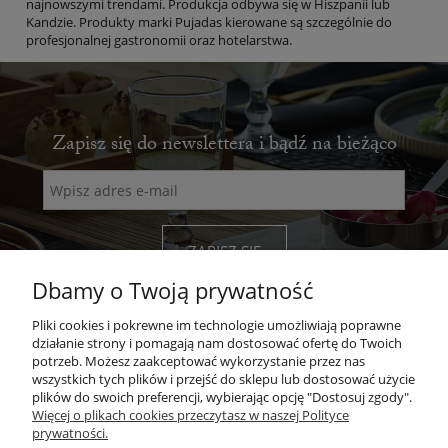
najnowszymi trendami. Produkcja odbywa się w Hiszpanii lub
Kandzie. Produkty marki Pujadas kierowane są szczególnie do
profesjonalnej gastronomii oraz hotelarstwa.
Zapisz się do newslettera i bądź na bieżąco
ZAPISZ SIĘ
Dbamy o Twoją prywatność
Pliki cookies i pokrewne im technologie umożliwiają poprawne
działanie strony i pomagają nam dostosować ofertę do Twoich
potrzeb. Możesz zaakceptować wykorzystanie przez nas
wszystkich tych plików i przejść do sklepu lub dostosować użycie
POMOC
plików do swoich preferencji, wybierając opcję "Dostosuj zgody".
Więcej o plikach cookies przeczytasz w naszej Polityce
MOJE KONTO
prywatności.