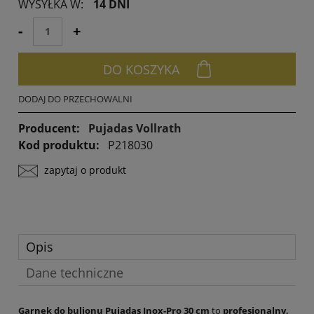
WYSYŁKA W:
14 DNI
momentu, kiedy produ
sprzedaży.
-
+
DO KOSZYKA
DODAJ DO PRZECHOWALNI
Producent:
Pujadas Vollrath
Kod produktu:
P218030
zapytaj o produkt
Opis
Dane techniczne
Garnek do bulionu Pujadas Inox-Pro 30 cm
to
profesjonalny,