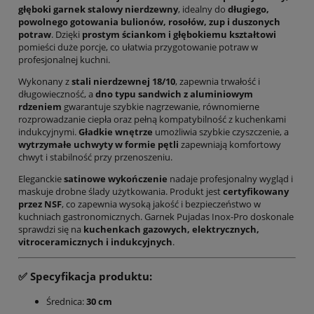
głęboki garnek stalowy nierdzewny
, idealny do
długiego,
powolnego gotowania bulionów, rosołów, zup i duszonych
potraw
. Dzięki
prostym ściankom i głębokiemu kształtowi
pomieści duże porcje, co ułatwia przygotowanie potraw w
profesjonalnej kuchni.
Wykonany z
stali nierdzewnej 18/10
, zapewnia trwałość i
długowieczność, a
dno typu sandwich z aluminiowym
rdzeniem
gwarantuje szybkie nagrzewanie, równomierne
rozprowadzanie ciepła oraz pełną kompatybilność z kuchenkami
indukcyjnymi.
Gładkie wnętrze
umożliwia szybkie czyszczenie, a
wytrzymałe uchwyty w formie pętli
zapewniają komfortowy
chwyt i stabilność przy przenoszeniu.
Eleganckie
satinowe wykończenie
nadaje profesjonalny wygląd i
maskuje drobne ślady użytkowania. Produkt jest
certyfikowany
przez NSF
, co zapewnia wysoką jakość i bezpieczeństwo w
kuchniach gastronomicznych. Garnek Pujadas Inox-Pro doskonale
sprawdzi się na
kuchenkach gazowych, elektrycznych,
vitroceramicznych i indukcyjnych
.
✅ Specyfikacja produktu:
Średnica:
30 cm