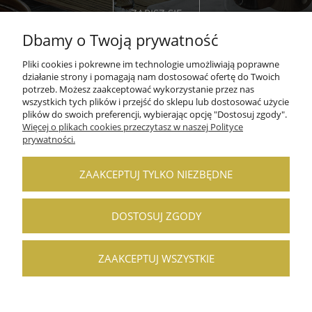
ZAPISZ SIĘ
Dbamy o Twoją prywatność
Pliki cookies i pokrewne im technologie umożliwiają poprawne
działanie strony i pomagają nam dostosować ofertę do Twoich
potrzeb. Możesz zaakceptować wykorzystanie przez nas
wszystkich tych plików i przejść do sklepu lub dostosować użycie
POMOC
plików do swoich preferencji, wybierając opcję "Dostosuj zgody".
Więcej o plikach cookies przeczytasz w naszej Polityce
prywatności.
MOJE KONTO
PŁATNOŚCI I DOSTAWA
ZAAKCEPTUJ TYLKO NIEZBĘDNE
INFORMACJE
DOSTOSUJ ZGODY
O NAS
ZAAKCEPTUJ WSZYSTKIE
POKAŻ PEŁNĄ WERSJĘ STRONY