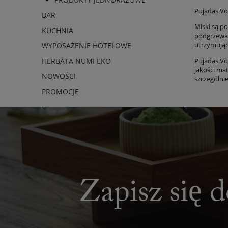
Pujadas Vo
BAR
Miski są p
KUCHNIA
podgrzewan
utrzymując
WYPOSAŻENIE HOTELOWE
Pujadas Vo
HERBATA NUMI EKO
jakości ma
NOWOŚCI
szczególni
PROMOCJE
Zapisz się d