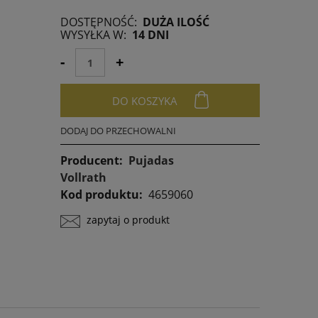
DOSTĘPNOŚĆ:
DUŻA ILOŚĆ
any krócej niż
WYSYŁKA W:
14 DNI
niższa cena od
awił się w
-
+
DO KOSZYKA
DODAJ DO PRZECHOWALNI
Producent:
Pujadas
Vollrath
Kod produktu:
4659060
zapytaj o produkt