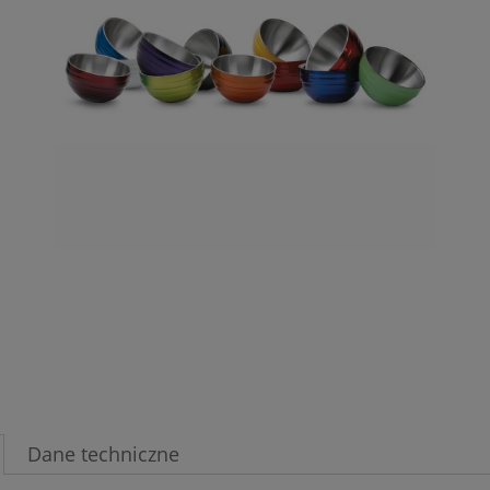
Jeżeli produkt jest sprzedaw
30 dni, wyświetlana jest naj
momentu, kiedy produkt poj
sprzedaży.
Dane techniczne