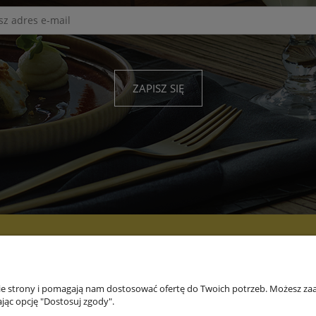
ZAPISZ SIĘ
PŁATNOŚCI I
INFORMACJE
O
DOSTAWA
nie strony i pomagają nam dostosować ofertę do Twoich potrzeb. Możesz zaa
jąc opcję "Dostosuj zgody".
Formy płatności
Marki
O fi