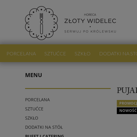
PORCELANA
SZTUĆCE
SZKŁO
DODATKI NA ST
PROMOCJE
NOWOŚCI
BLOG
MENU
PUJA
PORCELANA
PROMOC
SZTUĆCE
NOWOŚĆ
SZKŁO
DODATKI NA STÓŁ
BUFET I CATERING