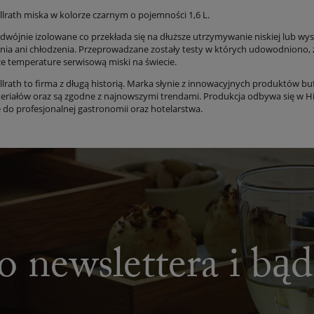
llrath miska w kolorze czarnym o pojemności 1,6 L.
odwójnie izolowane co przekłada się na dłuższe utrzymywanie niskiej lub 
ia ani chłodzenia. Przeprowadzane zostały testy w których udowodniono, że
e temperature serwisową miski na świecie.
llrath to firma z długą historią. Marka słynie z innowacyjnych produktów 
teriałów oraz są zgodne z najnowszymi trendami. Produkcja odbywa się w Hi
e do profesjonalnej gastronomii oraz hotelarstwa.
o newslettera i bą