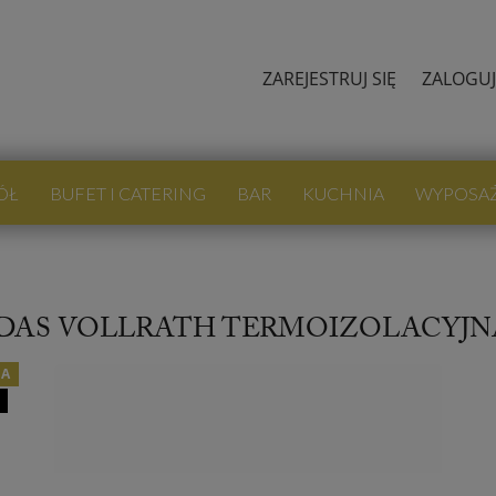
ZAREJESTRUJ SIĘ
ZALOGUJ
ÓŁ
BUFET I CATERING
BAR
KUCHNIA
WYPOSA
DAS VOLLRATH TERMOIZOLACYJNA 
JA