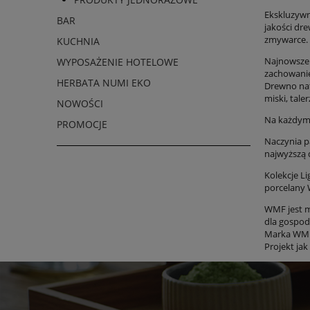
Ekskluzywn
BAR
jakości dr
zmywarce.
KUCHNIA
Najnowsze k
WYPOSAŻENIE HOTELOWE
zachowanie
HERBATA NUMI EKO
Drewno nat
miski, tale
NOWOŚCI
Na każdym
PROMOCJE
Naczynia p
najwyższą d
Kolekcje L
porcelany
WMF jest m
dla gospod
Marka WMF 
Projekt jak