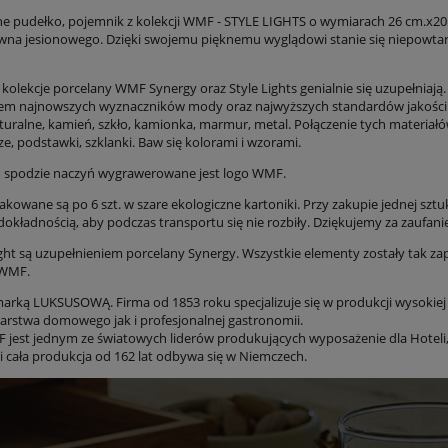
e pudełko, pojemnik z kolekcji WMF - STYLE LIGHTS o wymiarach 26 cm.x20
ewna jesionowego. Dzięki swojemu pięknemu wyglądowi stanie się niepowtar
olekcje porcelany WMF Synergy oraz Style Lights genialnie się uzupełniają.
m najnowszych wyznaczników mody oraz najwyższych standardów jakości. P
uralne, kamień, szkło, kamionka, marmur, metal. Połączenie tych materiałów 
rze, podstawki, szklanki. Baw się kolorami i wzorami.
 spodzie naczyń wygrawerowane jest logo WMF.
akowane są po 6 szt. w szare ekologiczne kartoniki. Przy zakupie jednej sz
okładnością, aby podczas transportu się nie rozbiły. Dziękujemy za zaufani
ight są uzupełnieniem porcelany Synergy. Wszystkie elementy zostały tak za
 WMF.
arką LUKSUSOWĄ. Firma od 1853 roku specjalizuje się w produkcji wysokiej 
arstwa domowego jak i profesjonalnej gastronomii.
jest jednym ze światowych liderów produkujących wyposażenie dla Hoteli, re
 i cała produkcja od 162 lat odbywa się w Niemczech.