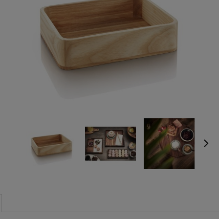
Jeżeli produkt jest sprzedaw
30 dni, wyświetlana jest naj
momentu, kiedy produkt poj
sprzedaży.