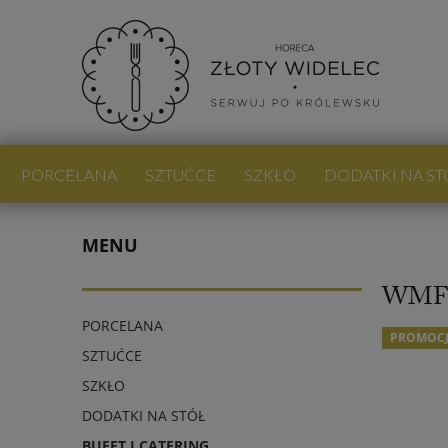
PORCELANA
SZTUĆCE
SZKŁO
DODATKI NA ST
PROMOCJE
NOWOŚCI
BLOG
MENU
WMF 
PORCELANA
PROMOC
SZTUĆCE
SZKŁO
DODATKI NA STÓŁ
BUFET I CATERING