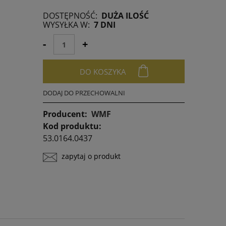
DOSTĘPNOŚĆ:
DUŻA ILOŚĆ
any krócej niż
WYSYŁKA W:
7 DNI
niższa cena od
awił się w
-
+
DO KOSZYKA
DODAJ DO PRZECHOWALNI
Producent:
WMF
Kod produktu:
53.0164.0437
zapytaj o produkt