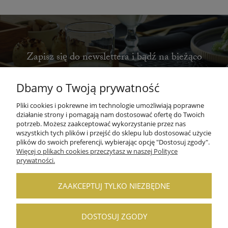
Zapisz się do newslettera i bądź na bieżąco
Dbamy o Twoją prywatność
Pliki cookies i pokrewne im technologie umożliwiają poprawne
ZAPISZ SIĘ
działanie strony i pomagają nam dostosować ofertę do Twoich
potrzeb. Możesz zaakceptować wykorzystanie przez nas
wszystkich tych plików i przejść do sklepu lub dostosować użycie
plików do swoich preferencji, wybierając opcję "Dostosuj zgody".
Więcej o plikach cookies przeczytasz w naszej Polityce
prywatności.
POMOC
ZAAKCEPTUJ TYLKO NIEZBĘDNE
MOJE KONTO
DOSTOSUJ ZGODY
PŁATNOŚCI I DOSTAWA